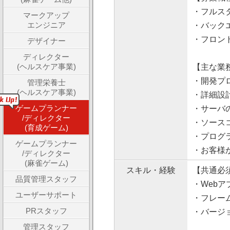
・フルス
マークアップ
エンジニア
・バック
・フロント
デザイナー
ディレクター
(ヘルスケア事業)
【主な業
・開発プ
管理栄養士
(ヘルスケア事業)
・詳細設
ゲームプランナー
・サーバ
/ディレクター
・ソース
(育成ゲーム)
・プログ
ゲームプランナー
・お客様
/ディレクター
(麻雀ゲーム)
スキル・経験
【共通必
品質管理スタッフ
・Webア
ユーザーサポート
・フレー
PRスタッフ
・バージ
管理スタッフ