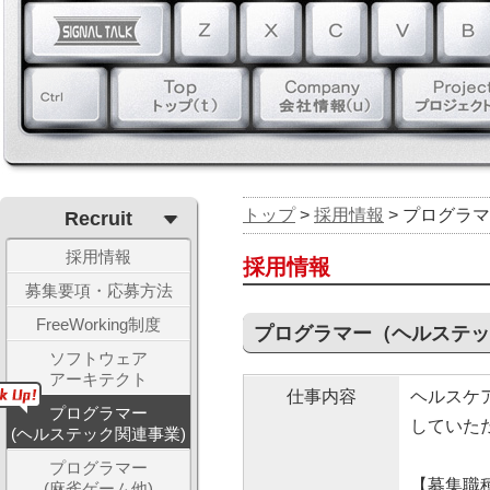
トップ
>
採用情報
> プログラ
Recruit
採用情報
採用情報
募集要項・応募方法
FreeWorking制度
プログラマー（ヘルステッ
ソフトウェア
アーキテクト
仕事内容
ヘルスケ
プログラマー
していた
(ヘルステック関連事業)
プログラマー
【募集職
(麻雀ゲーム他)