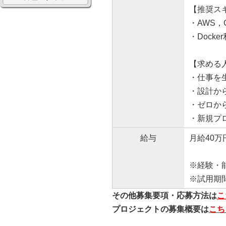
【推奨ス
・AWS，
・Docke
【求める
・仕事を
・設計か
・ゼロか
・新規プ
給与
月給40万
※経験・
※試用期
その他募集要項・応募方法は
こ
プロジェクトの募集概要は
こち