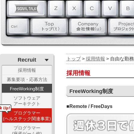
トップ
>
採用情報
> 自由な勤
Recruit
採用情報
採用情報
募集要項・応募方法
FreeWorking制度
FreeWorking制度
ソフトウェア
アーキテクト
■Remote / FreeDays
プログラマー
(ヘルステック関連事業)
プログラマー
(麻雀ゲーム他)