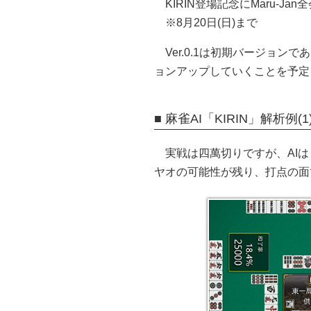
KIRIN登場記念にMaru-J
※8月20日(日)まで
Ver.0.1は初期バージョ
ョンアップしていくことを予定
■ 麻雀AI「KIRIN」解析例(1
実戦は四萬切りですが、AI
ヤオの可能性が残り、打点の面