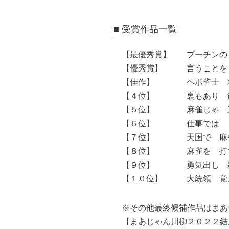
■ 受賞作品一覧
【最優秀賞】
プーチンの
【優秀賞】
言うことを
【佳作】
ヘボ雀士 
【４位】
裏もあり 
【５位】
麻雀じゃ 
【６位】
仕事では 
【７位】
天国で 麻
【８位】
麻雀を 打
【９位】
勇気出し 
【１０位】
大統領 覚
※その他最終候補作品はまあ
【まあじゃん川柳２０２２結