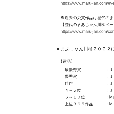
https://www.maru-jan.com/eve
※過去の受賞作品は歴代のま
【歴代のまあじゃん川柳ペー
https://www.maru-jan.com/con
■ まあじゃん川柳２０２２
【賞品】
最優秀賞
：Ｊ
優秀賞
：Ｊ
佳作
：Ｊ
４～５位
：Ｊ
６～１０位
：M
上位３６５作品
：M