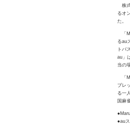
株
るオン
た。
「M
るau
トパス
au
当の
「
ブレッ
る一
国麻
●Mar
●au