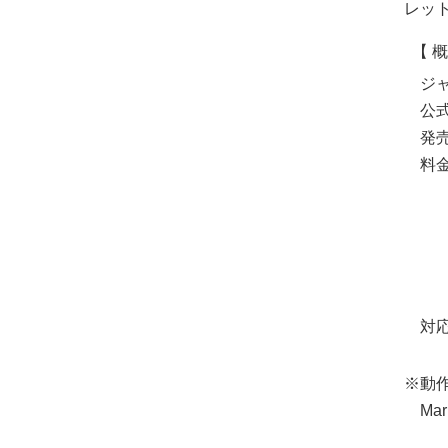
レッ
【 概
ジ
公
発
料
対
※動
Mar