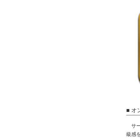
■ オ
サ
級感を