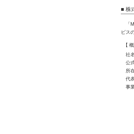
■ 
「
ビス
【 概
社
公
所
代
事