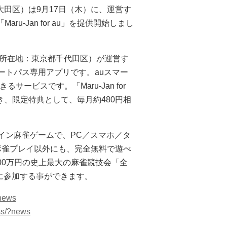
田区）は9月17日（木）に、運営す
u-Jan for au」を提供開始しまし
 孝司、所在地：東京都千代田区）が運営す
マートパス専用アプリです。auスマー
ービスです。「Maru-Jan for
き、限定特典として、毎月約480円相
ンライン麻雀ゲームで、PC／スマホ／タ
常の麻雀プレイ以外にも、完全無料で遊べ
00万円の史上最大の麻雀競技会「全
トに参加する事ができます。
?news
ss/?news