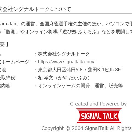
株式会社シグナルトークについて
Maru-Jan」の運営、全国麻雀選手権の主催のほか、パソコン
の「脳測」やオンライン将棋「遊び処 ふくろふ」などを展開し
要 】
名
：株式会社シグナルトーク
式ホームページ
：
https://www.signaltalk.com/
在地
：東京都大田区蒲田5-8-7 蒲田K-1ビル 8F
表取締役
：栢 孝文（かや たかふみ）
業内容
：オンラインゲームの開発、運営、販売等