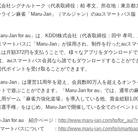
式会社シグナルトーク（代表取締役：栢 孝文、所在地：東京都大
ライン麻雀「Maru-Jan」（マルジャン）のauスマートパス版「Mar
aru-Jan for au」は、KDDI株式会社（代表取締役：田中
スマートパスに「Maru-Jan」が採用され、制作を行ったauス
は月額372円を支払うことで、様々なアプリをダウンロードできるサ
」は、auスマートパス会員なら誰でもダウンロードすることがで
場代ポイントを受け取ることができます。
Maru-Jan」は運営11周年を迎え、会員数80万人を超えるオ
トで遊ぶことができます。「Maru-Jan for au」では、通
人用ゲーム「麻雀力強化道場」を導入している他、賞金総額1,0
雀選手権」をはじめ、Maru-Janで開催している全てのイベン
u-Jan for au 紹介ページ
：
http://www.maru-jan.com/lp/for_au/
スマートパスについて
：
http://www.maru-jan.com/lp/smartpa