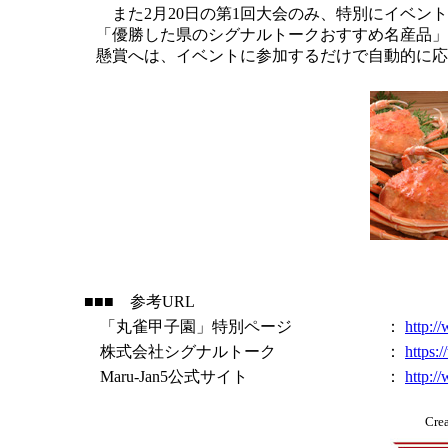
また2月20日の第1回大会のみ、特別にイベン
「優勝した県のシグナルトークおすすめ名産品」1
懸賞へは、イベントに参加するだけで自動的に応
■■■ 参考URL
「丸雀甲子園」特別ページ
：
http:/
株式会社シグナルトーク
：
https:
Maru-Jan5公式サイト
：
http:/
Cre