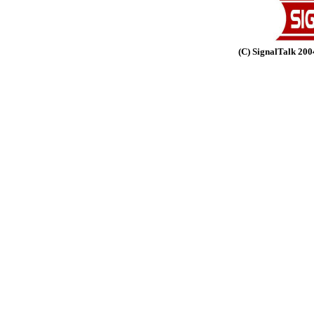
(C) SignalTalk 2004